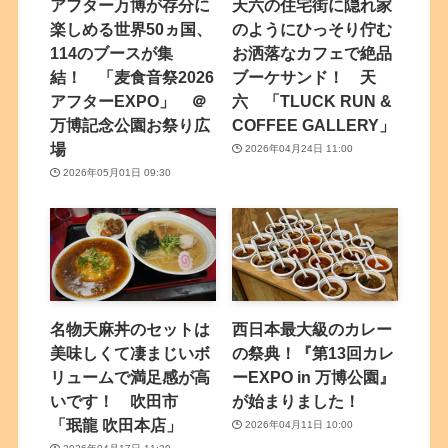
アフター万博が存分に
天六の住宅街に隠れ家
楽しめる世界50ヵ国、
のようにひっそり佇む
114のブースが集
お洒落なカフェで絶品
結！ 「麦食音祭2026
ブーケサンド！ 天
アフターEXPO」 ＠
六 「TLUCK RUN &
万博記念公園お祭り広
COFFEE GALLERY」
場
2026年04月24日 11:00
2026年05月01日 09:30
名物天麻丼のセットは
西日本最大級のカレー
美味しくて凄まじいボ
の祭典！『第13回カレ
リュームで満足感が高
ーEXPO in 万博公園』
いです！ 吹田市
が始まりました！
「珉龍 吹田本店」
2026年04月11日 10:00