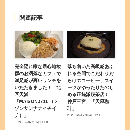
関連記事
完全隠れ家な居心地抜
落ち着いた高級感あふ
群のお洒落なカフェで
れる空間でこだわりだ
満足感が高いランチを
らけのコーヒー、スイ
いただきました！ 北
ーツがゆったりたのし
区天満
める正統派喫茶店！
「MAISON3711 （メ
神戸三宮 「天風珈
ゾンサンナナイチイ
琲」
チ）」
2026年07月04日 12:00
2026年07月25日 11:00