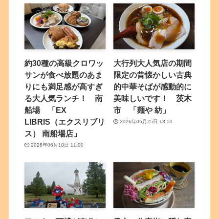
約30種の高級クロワッ
大行列大人気店の期間
サンが食べ放題のあま
限定の昔懐かしい古典
りにも満足感が高すぎ
的中華そばが感動的に
る大人気ランチ！ 南
美味しいです！ 茨木
船場 「EX
市 「麺や 紡」
LIBRIS（エクスリブリ
2026年05月25日 13:50
ス） 南船場店」
2026年06月18日 11:00