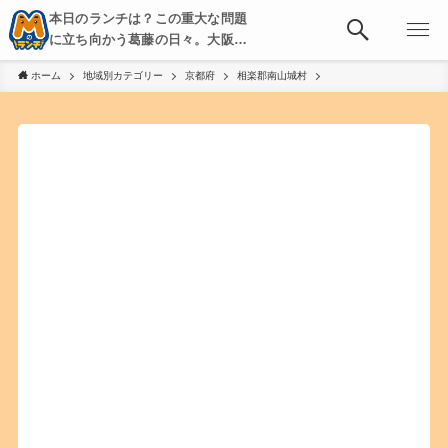
本日のランチは？この重大な問題
に立ち向かう葛藤の日々。大阪・
京都・神戸を中心とした食べ歩
ホーム
地域別カテゴリー
京都府
相楽郡南山城村
き、飲み歩きを綴る。