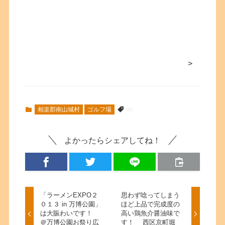
>
相楽郡南山城村
ゴルフ場
よかったらシェアしてね！
「ラーメンEXPO２
思わず唸ってしまう
０１３ in 万博公園」
ほど上品で完成度の
は大賑わいです！
高い鶏魚介醤油味で
＠万博公園お祭り広
す！ 西区京町堀