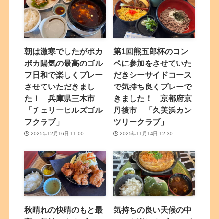
朝は激寒でしたがポカ
第1回熊五郎杯のコン
ポカ陽気の最高のゴル
ペに参加をさせていた
フ日和で楽しくプレー
だきシーサイドコース
させていただきまし
で気持ち良くプレーで
た！ 兵庫県三木市
きました！ 京都府京
「チェリーヒルズゴル
丹後市 「久美浜カン
フクラブ」
ツリークラブ」
2025年12月16日 11:00
2025年11月14日 12:30
秋晴れの快晴のもと最
気持ちの良い天候の中