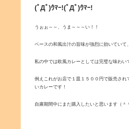
(ﾟДﾟ)ｳﾏｰ!(ﾟДﾟ)ｳﾏｰ!
うぉぉ～～、うま～～～い！！
ベースの和風出汁の旨味が強烈に効いていて
私の中では欧風カレーとしては完璧な味わい
例えこれがお店で１皿１５００円で販売され
いカレーです！
自粛期間中にまた購入したいと思います（＾