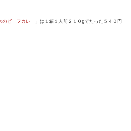
木のビーフカレー
」は１箱１人前２１０gでたった５４０円