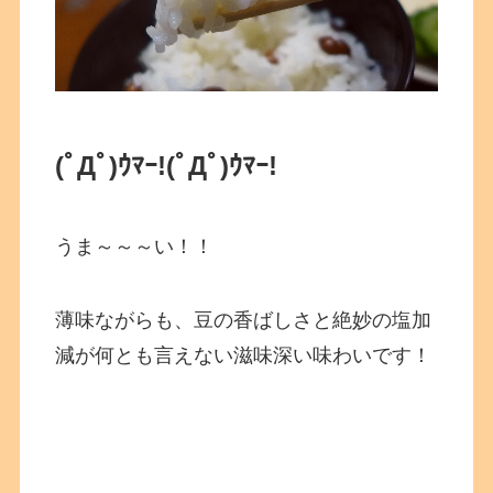
(ﾟДﾟ)ｳﾏｰ!(ﾟДﾟ)ｳﾏｰ!
うま～～～い！！
薄味ながらも、豆の香ばしさと絶妙の塩加
減が何とも言えない滋味深い味わいです！