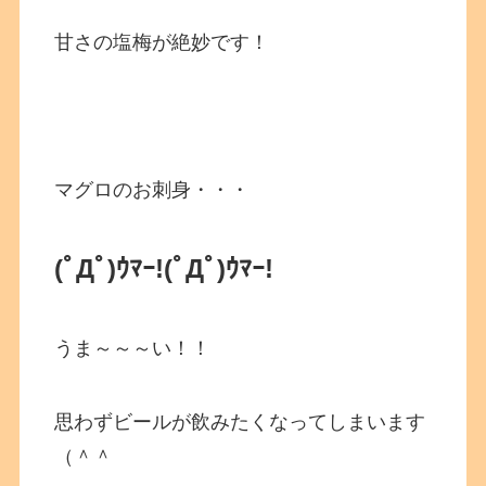
甘さの塩梅が絶妙です！
マグロのお刺身・・・
(ﾟДﾟ)ｳﾏｰ!(ﾟДﾟ)ｳﾏｰ!
うま～～～い！！
思わずビールが飲みたくなってしまいます
（＾＾