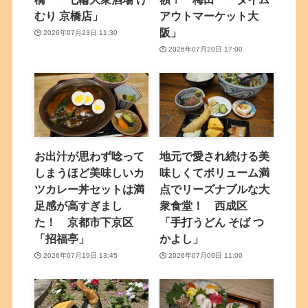
むり 京橋店」
アウトマーケット大
阪」
2026年07月23日 11:30
2026年07月20日 17:00
お出汁が思わず唸って
地元で愛され続ける美
しまうほど美味しいカ
味しくてボリューム満
ツカレー丼セットは満
点でリーズナブルな大
足感が高すぎまし
衆食堂！ 西成区
た！ 京都市下京区
「手打うどん そば つ
「招福亭」
かよし」
2026年07月19日 13:45
2026年07月09日 11:00