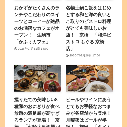
おかずがたくさんのラ
名物土鍋ご飯をはじめ
ンチやこだわりのスイ
とする和と洋の良いと
ーツとコーヒーが絶品
こ取りのビストロ料理
のお洒落なカフェがオ
がとても美味しいお
ープン！ 生駒市
店！ 京橋 「和洋ビ
「かふぅカフェ」
ストロ もぐる 京橋
店」
2026年07月31日 14:00
2026年07月26日 17:00
握りたての美味しい8
ビールやワインにあう
種類のおにぎりが食べ
とてもお手軽なおつま
放題の満足感が高すぎ
みが各店舗から登場！
るランチが登場！ 京
月曜夜はビールが半
橋 「七輪大衆酒場 け
額！ 梅田 「タイム