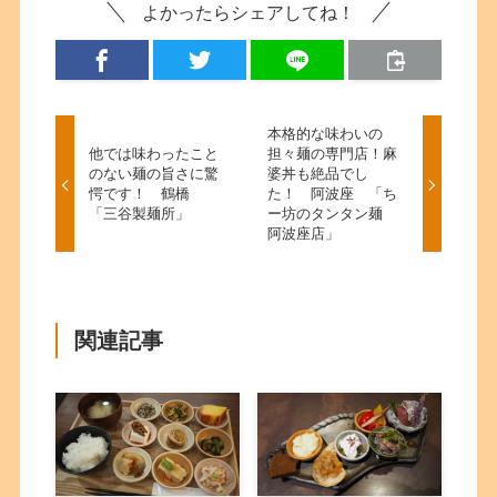
よかったらシェアしてね！
本格的な味わいの
他では味わったこと
担々麺の専門店！麻
のない麺の旨さに驚
婆丼も絶品でし
愕です！ 鶴橋
た！ 阿波座 「ち
「三谷製麺所」
ー坊のタンタン麺
阿波座店」
関連記事