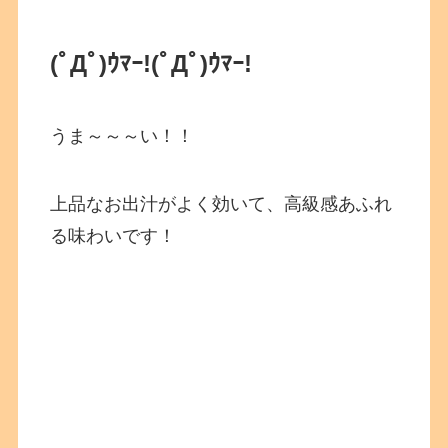
(ﾟДﾟ)ｳﾏｰ!(ﾟДﾟ)ｳﾏｰ!
うま～～～い！！
上品なお出汁がよく効いて、高級感あふれ
る味わいです！