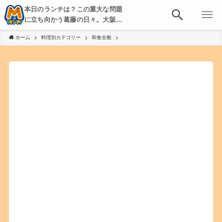
本日のランチは？この重大な問題
に立ち向かう葛藤の日々。大阪・
京都・神戸を中心とした食べ歩
ホーム
料理別カテゴリー
和食全般
き、飲み歩きを綴る。