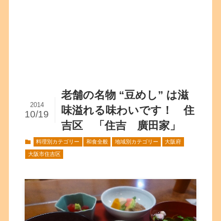
老舗の名物 “豆めし” は滋
2014
味溢れる味わいです！ 住
10/19
吉区 「住吉 廣田家」
料理別カテゴリー
和食全般
地域別カテゴリー
大阪府
大阪市住吉区