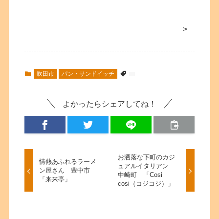
>
吹田市
パン・サンドイッチ
よかったらシェアしてね！
お洒落な下町のカジ
情熱あふれるラーメ
ュアルイタリアン
ン屋さん 豊中市
中崎町 「Cosi
「来来亭」
cosi（コジコジ）」