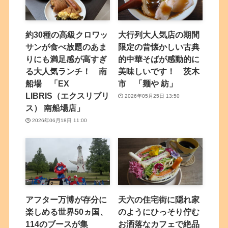
約30種の高級クロワッ
大行列大人気店の期間
サンが食べ放題のあま
限定の昔懐かしい古典
りにも満足感が高すぎ
的中華そばが感動的に
る大人気ランチ！ 南
美味しいです！ 茨木
船場 「EX
市 「麺や 紡」
LIBRIS（エクスリブリ
2026年05月25日 13:50
ス） 南船場店」
2026年06月18日 11:00
アフター万博が存分に
天六の住宅街に隠れ家
楽しめる世界50ヵ国、
のようにひっそり佇む
114のブースが集
お洒落なカフェで絶品