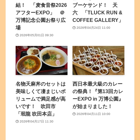
結！ 「麦食音祭2026
ブーケサンド！ 天
アフターEXPO」 ＠
六 「TLUCK RUN &
万博記念公園お祭り広
COFFEE GALLERY」
場
2026年04月24日 11:00
2026年05月01日 09:30
名物天麻丼のセットは
西日本最大級のカレー
美味しくて凄まじいボ
の祭典！『第13回カレ
リュームで満足感が高
ーEXPO in 万博公園』
いです！ 吹田市
が始まりました！
「珉龍 吹田本店」
2026年04月11日 10:00
2026年04月17日 11:30