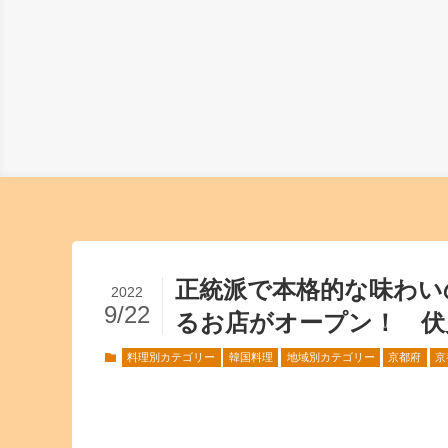
正統派で本格的な味わい
2022
9/22
るお店がオープン！ 伏見
料理別カテゴリー
韓国料理
地域別カテゴリー
京都府
京