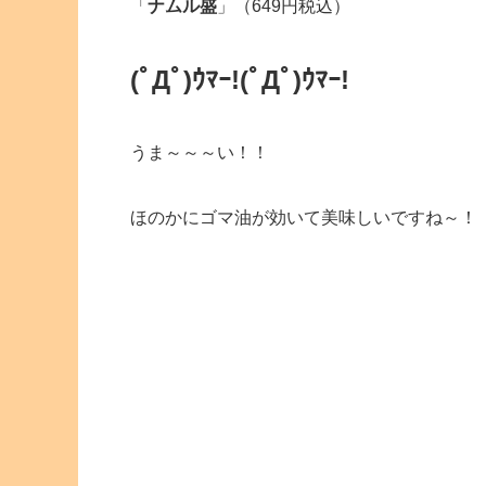
「
ナムル盛
」（649円税込）
(ﾟДﾟ)ｳﾏｰ!
(ﾟДﾟ)ｳﾏｰ!
うま～～～い！！
ほのかにゴマ油が効いて美味しいですね～！