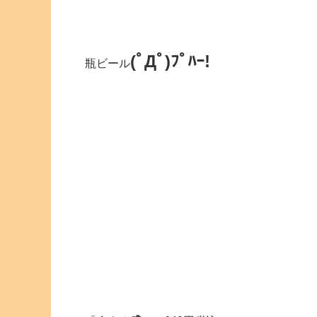
(ﾟДﾟ)ﾌﾟﾊｰ!
瓶ビール