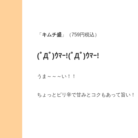
「
キムチ盛
」（759円税込）
(ﾟДﾟ)ｳﾏｰ!
(ﾟДﾟ)ｳﾏｰ!
うま～～～い！！
ちょっとピリ辛で甘みとコクもあって旨い！