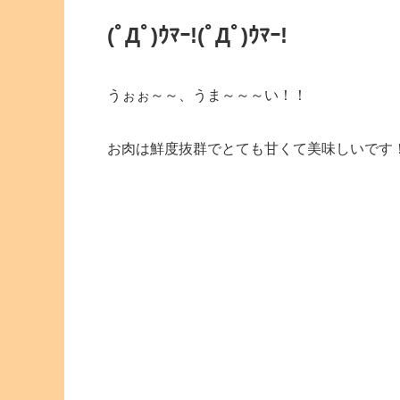
(ﾟДﾟ)ｳﾏｰ!
(ﾟДﾟ)ｳﾏｰ!
うぉぉ～～、うま～～～い！！
お肉は鮮度抜群でとても甘くて美味しいです