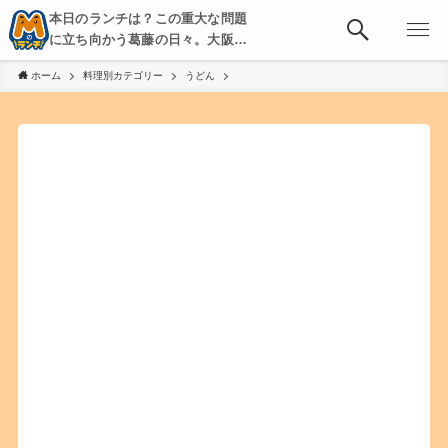
本日のランチは？この重大な問題
に立ち向かう葛藤の日々。大阪・
京都・神戸を中心とした食べ歩
ホーム
料理別カテゴリー
うどん
き、飲み歩きを綴る。