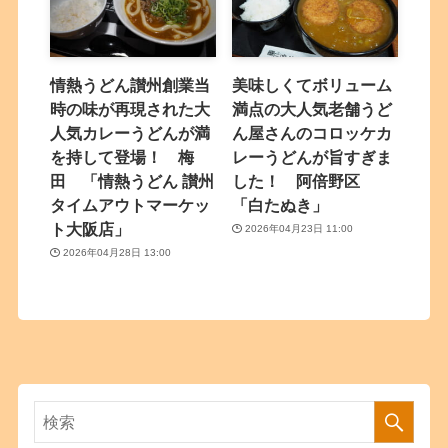
情熱うどん讃州創業当
美味しくてボリューム
時の味が再現された大
満点の大人気老舗うど
人気カレーうどんが満
ん屋さんのコロッケカ
を持して登場！ 梅
レーうどんが旨すぎま
田 「情熱うどん 讃州
した！ 阿倍野区
タイムアウトマーケッ
「白たぬき」
ト大阪店」
2026年04月23日 11:00
2026年04月28日 13:00