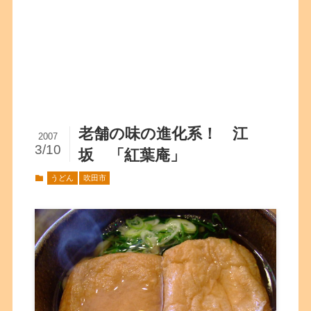
老舗の味の進化系！ 江
2007
3/10
坂 「紅葉庵」
うどん
吹田市