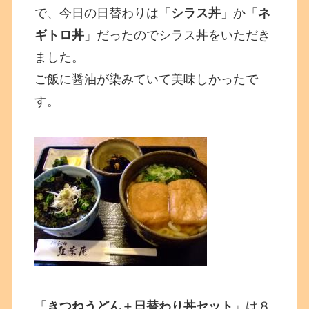
で、今日の日替わりは「
シラス丼
」か「
ネ
ギトロ丼
」だったのでシラス丼をいただき
ました。
ご飯に醤油が染みていて美味しかったで
す。
「
きつねうどん＋日替わり丼セット
」は８