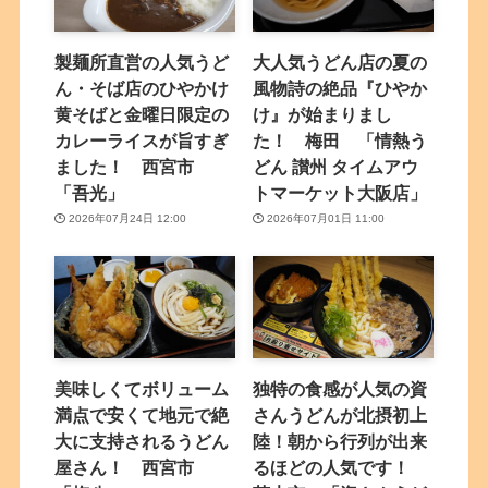
製麺所直営の人気うど
大人気うどん店の夏の
ん・そば店のひやかけ
風物詩の絶品『ひやか
黄そばと金曜日限定の
け』が始まりまし
カレーライスが旨すぎ
た！ 梅田 「情熱う
ました！ 西宮市
どん 讃州 タイムアウ
「吾光」
トマーケット大阪店」
2026年07月24日 12:00
2026年07月01日 11:00
美味しくてボリューム
独特の食感が人気の資
満点で安くて地元で絶
さんうどんが北摂初上
大に支持されるうどん
陸！朝から行列が出来
屋さん！ 西宮市
るほどの人気です！