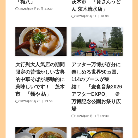
「梅八」
茨木市 「資さんうど
ん 茨木清水店」
2026年06月10日 11:30
2026年05月31日 10:00
大行列大人気店の期間
アフター万博が存分に
限定の昔懐かしい古典
楽しめる世界50ヵ国、
的中華そばが感動的に
114のブースが集
美味しいです！ 茨木
結！ 「麦食音祭2026
市 「麺や 紡」
アフターEXPO」 ＠
万博記念公園お祭り広
2026年05月25日 13:50
場
2026年05月01日 09:30