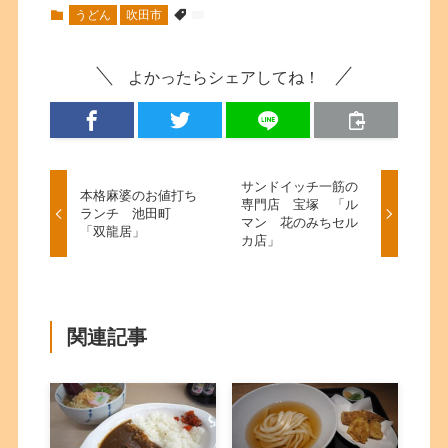
うどん
吹田市
よかったらシェアしてね！
サンドイッチ一筋の
本格麻婆のお値打ち
専門店 宝塚 「ル
ランチ 池田町
マン 花のみちセル
「双龍居」
カ店」
関連記事