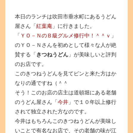
本日のランチは吹田市垂水町にあるうどん
屋さん「
紅葉庵
」に行きました。
「
ＹＯ－ＮのＢ級グルメ修行中！＾＾ｖ
」
のＹＯ－Ｎさんを初めとして様々な人が絶
賛する「
きつねうどん
」が美味しいと評判
のお店です。
このきつねうどんを見てピンと来た方はか
なりの通ですね（＾＾
そう！このお店の店主は道頓堀にある老舗
のうどん屋さん「
今井
」で１０年以上修行
されて独立された方なのです。
今井はもちろんこのきつねうどんが美味し
いことで有名なお店で、その老舗の味が江