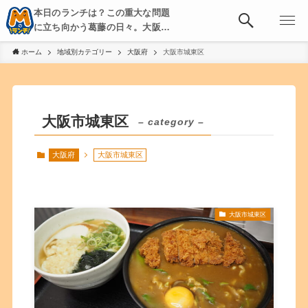
本日のランチは？この重大な問題
に立ち向かう葛藤の日々。大阪・
京都・神戸を中心とした食べ歩
ホーム
地域別カテゴリー
大阪府
大阪市城東区
き、飲み歩きを綴る。
大阪市城東区
– category –
大阪府
大阪市城東区
大阪市城東区