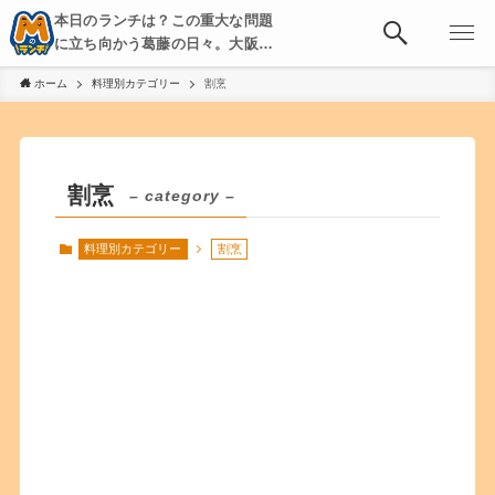
本日のランチは？この重大な問題
に立ち向かう葛藤の日々。大阪・
京都・神戸を中心とした食べ歩
ホーム
料理別カテゴリー
割烹
き、飲み歩きを綴る。
割烹
– category –
料理別カテゴリー
割烹