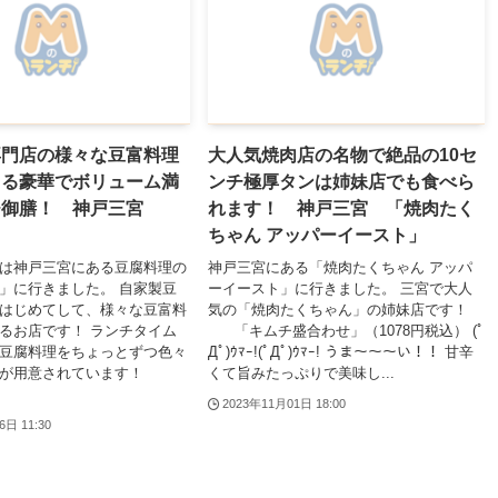
専門店の様々な豆富料理
大人気焼肉店の名物で絶品の10セ
きる豪華でボリューム満
ンチ極厚タンは姉妹店でも食べら
チ御膳！ 神戸三宮
れます！ 神戸三宮 「焼肉たく
」
ちゃん アッパーイースト」
は神戸三宮にある豆腐料理の
神戸三宮にある「焼肉たくちゃん アッパ
」に行きました。 自家製豆
ーイースト」に行きました。 三宮で大人
はじめてして、様々な豆富料
気の「焼肉たくちゃん」の姉妹店です！
るお店です！ ランチタイム
「キムチ盛合わせ」（1078円税込） (ﾟ
豆腐料理をちょっとずつ色々
Дﾟ)ｳﾏｰ!(ﾟДﾟ)ｳﾏｰ! うま～～～い！！ 甘辛
膳が用意されています！
くて旨みたっぷりで美味し...
2023年11月01日 18:00
6日 11:30