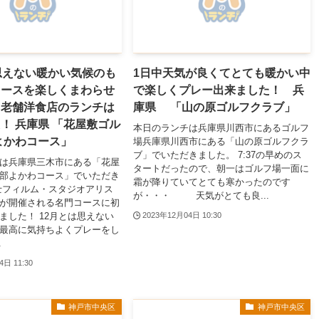
思えない暖かい気候のも
1日中天気が良くてとても暖かい中
コースを楽しくまわらせ
で楽しくプレー出来ました！ 兵
き老舗洋食店のランチは
庫県 「山の原ゴルフクラブ」
！ 兵庫県 「花屋敷ゴル
本日のランチは兵庫県川西市にあるゴルフ
よかわコース」
場兵庫県川西市にある「山の原ゴルフクラ
ブ」でいただきました。 7:37の早めのス
は兵庫県三木市にある「花屋
タートだったので、朝一はゴルフ場一面に
部よかわコース」でいただき
霜が降りていてとても寒かったのです
士フィルム・スタジオアリス
が・・・ 天気がとても良...
が開催される名門コースに初
ました！ 12月とは思えない
2023年12月04日 10:30
最高に気持ちよくプレーをし
.
4日 11:30
神戸市中央区
神戸市中央区