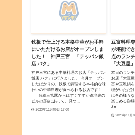
鉄板で仕上げる本格中華がお手軽
豆富料理
にいただけるお店がオープンしま
が堪能で
した！ 神戸三宮 「テッパン飯
点のラン
店 バク」
「大豆屋
神戸三宮にある中華料理のお店「テッパン
本日のランチ
飯店 バク」に行きました。 今月オープン
お店「大豆屋
したばかりの、鉄板で調理する本格的な味
富や豆乳鍋を
わいの中華料理が食べられるお店です！
理がいただけ
各線三宮駅からはすぐですが路地裏の
はその様々な
ビルの2階にあって、見つ...
楽しめる御
&n...
2023年11月06日 17:00
2023年11月0