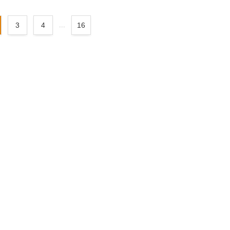
3
4
...
16