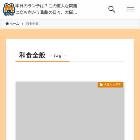
本日のランチは？この重大な問題
に立ち向かう葛藤の日々。大阪・
京都・神戸を中心とした食べ歩
ホーム
和食全般
き、飲み歩きを綴る。
和食全般
– tag –
大阪市大正区