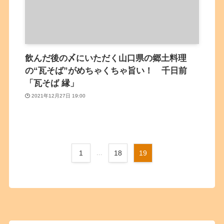
飲んだ後の〆にいただく山口県の郷土料理
の“瓦そば”がめちゃくちゃ旨い！ 千日前
「瓦そば 縁」
2021年12月27日 19:00
1
...
18
19