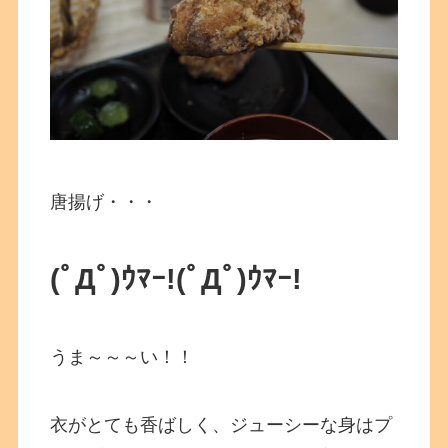
唐揚げ・・・
(ﾟДﾟ)ｳﾏｰ!
(ﾟДﾟ)ｳﾏｰ!
うま～～～い！！
衣がとても香ばしく、ジューシーな身はプ