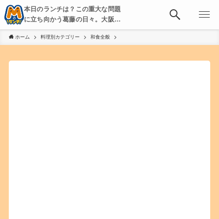
本日のランチは？この重大な問題
に立ち向かう葛藤の日々。大阪・
京都・神戸を中心とした食べ歩
ホーム
料理別カテゴリー
和食全般
き、飲み歩きを綴る。