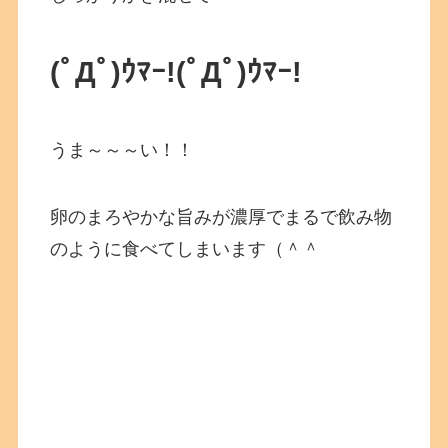
(ﾟДﾟ)ｳﾏｰ!
(ﾟДﾟ)ｳﾏｰ!
うま～～～い！！
卵のまろやかな旨みが濃厚でまるで飲み物
のように食べてしまいます（＾＾