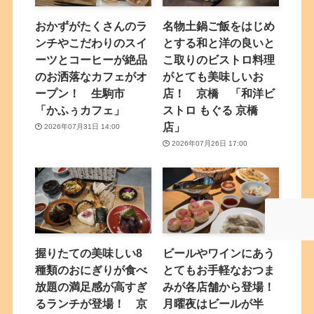
おかずがたくさんのラ
名物土鍋ご飯をはじめ
ンチやこだわりのスイ
とする和と洋の良いと
ーツとコーヒーが絶品
こ取りのビストロ料理
のお洒落なカフェがオ
がとても美味しいお
ープン！ 生駒市
店！ 京橋 「和洋ビ
「かふぅカフェ」
ストロ もぐる 京橋
店」
2026年07月31日 14:00
2026年07月26日 17:00
握りたての美味しい8
ビールやワインにあう
種類のおにぎりが食べ
とてもお手軽なおつま
放題の満足感が高すぎ
みが各店舗から登場！
るランチが登場！ 京
月曜夜はビールが半