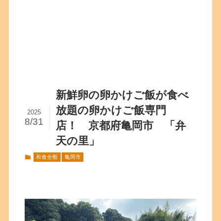
新鮮卵の卵かけご飯が食べ
放題の卵かけご飯専門
2025
8/31
店！ 京都府亀岡市 「弁
天の里」
和食全般
亀岡市