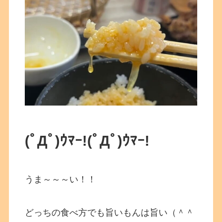
(ﾟДﾟ)ｳﾏｰ!
(ﾟДﾟ)ｳﾏｰ!
うま～～～い！！
どっちの食べ方でも旨いもんは旨い（＾＾