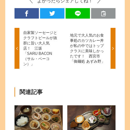
よかったらシェアしてね！
自家製ソーセージと
地元で大人気のお食
クラフトビールが抜
事処のカツカレー丼
群に旨い大人気
が私の中ではトップ
店！ 江坂
クラスに美味しかっ
「SARU BACON
たです！ 西宮市
（サル・ベーコ
「御麺処 あずみ野」
ン）」
関連記事