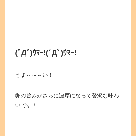
(ﾟДﾟ)ｳﾏｰ!(ﾟДﾟ)ｳﾏｰ!
うま～～～い！！
卵の旨みがさらに濃厚になって贅沢な味わ
いです！