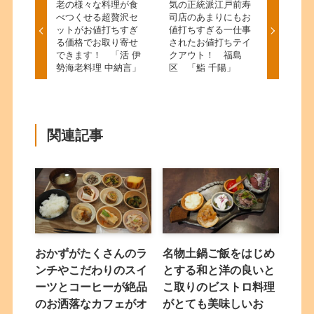
老の様々な料理が食
気の正統派江戸前寿
べつくせる超贅沢セ
司店のあまりにもお
ットがお値打ちすぎ
値打ちすぎる一仕事
る価格でお取り寄せ
されたお値打ちテイ
できます！ 「活 伊
クアウト！ 福島
勢海老料理 中納言」
区 「鮨 千陽」
関連記事
おかずがたくさんのラ
名物土鍋ご飯をはじめ
ンチやこだわりのスイ
とする和と洋の良いと
ーツとコーヒーが絶品
こ取りのビストロ料理
のお洒落なカフェがオ
がとても美味しいお