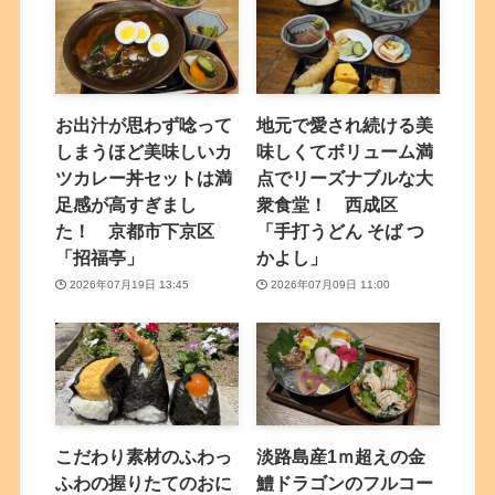
お出汁が思わず唸って
地元で愛され続ける美
しまうほど美味しいカ
味しくてボリューム満
ツカレー丼セットは満
点でリーズナブルな大
足感が高すぎまし
衆食堂！ 西成区
た！ 京都市下京区
「手打うどん そば つ
「招福亭」
かよし」
2026年07月19日 13:45
2026年07月09日 11:00
こだわり素材のふわっ
淡路島産1ｍ超えの金
ふわの握りたてのおに
鱧ドラゴンのフルコー