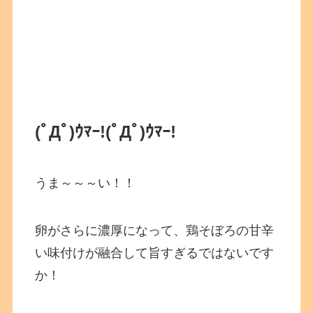
(ﾟДﾟ)ｳﾏｰ!(ﾟДﾟ)ｳﾏｰ!
うま～～～い！！
卵がさらに濃厚になって、鶏そぼろの甘辛
い味付けが融合して旨すぎるではないです
か！