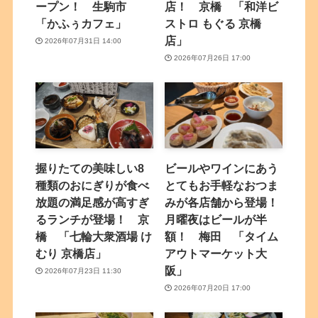
ープン！ 生駒市
店！ 京橋 「和洋ビ
「かふぅカフェ」
ストロ もぐる 京橋
店」
2026年07月31日 14:00
2026年07月26日 17:00
握りたての美味しい8
ビールやワインにあう
種類のおにぎりが食べ
とてもお手軽なおつま
放題の満足感が高すぎ
みが各店舗から登場！
るランチが登場！ 京
月曜夜はビールが半
橋 「七輪大衆酒場 け
額！ 梅田 「タイム
むり 京橋店」
アウトマーケット大
阪」
2026年07月23日 11:30
2026年07月20日 17:00