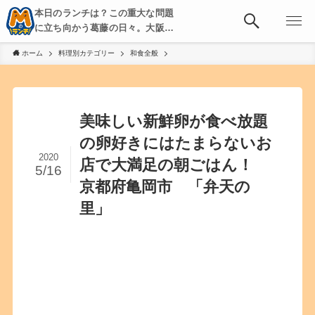
本日のランチは？この重大な問題
に立ち向かう葛藤の日々。大阪・
京都・神戸を中心とした食べ歩
ホーム
料理別カテゴリー
和食全般
き、飲み歩きを綴る。
美味しい新鮮卵が食べ放題
の卵好きにはたまらないお
2020
店で大満足の朝ごはん！
5/16
京都府亀岡市 「弁天の
里」