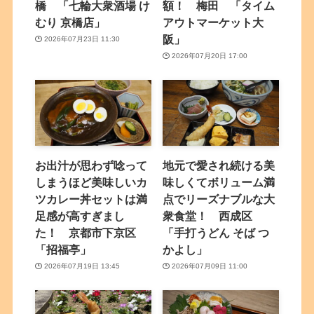
橋 「七輪大衆酒場 け
額！ 梅田 「タイム
むり 京橋店」
アウトマーケット大
阪」
2026年07月23日 11:30
2026年07月20日 17:00
お出汁が思わず唸って
地元で愛され続ける美
しまうほど美味しいカ
味しくてボリューム満
ツカレー丼セットは満
点でリーズナブルな大
足感が高すぎまし
衆食堂！ 西成区
た！ 京都市下京区
「手打うどん そば つ
「招福亭」
かよし」
2026年07月19日 13:45
2026年07月09日 11:00