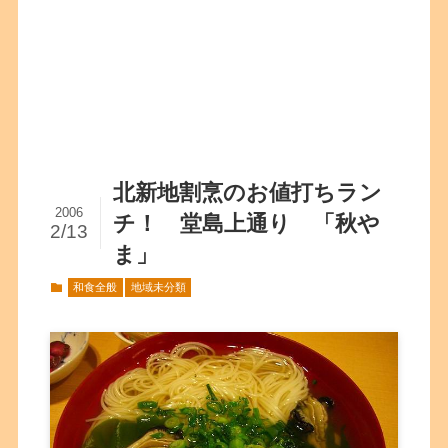
北新地割烹のお値打ちラン
2006
チ！ 堂島上通り 「秋や
2/13
ま」
和食全般
地域未分類