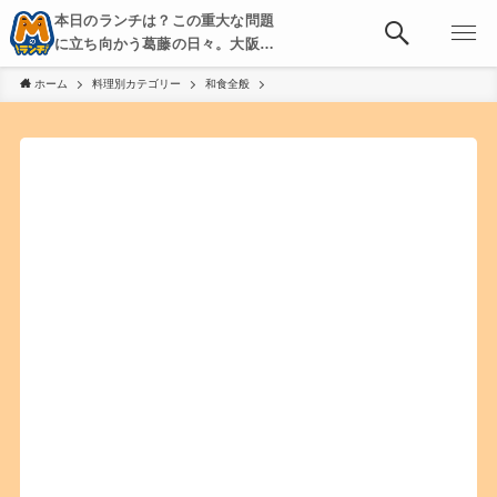
本日のランチは？この重大な問題
に立ち向かう葛藤の日々。大阪・
京都・神戸を中心とした食べ歩
ホーム
料理別カテゴリー
和食全般
き、飲み歩きを綴る。