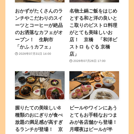
おかずがたくさんのラ
名物土鍋ご飯をはじめ
ンチやこだわりのスイ
とする和と洋の良いと
ーツとコーヒーが絶品
こ取りのビストロ料理
のお洒落なカフェがオ
がとても美味しいお
ープン！ 生駒市
店！ 京橋 「和洋ビ
「かふぅカフェ」
ストロ もぐる 京橋
店」
2026年07月31日 14:00
2026年07月26日 17:00
握りたての美味しい8
ビールやワインにあう
種類のおにぎりが食べ
とてもお手軽なおつま
放題の満足感が高すぎ
みが各店舗から登場！
るランチが登場！ 京
月曜夜はビールが半