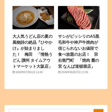
大人気うどん店の夏の
サシがビッシリのA5黒
風物詩の絶品『ひやか
毛和牛や神戸牛焼肉が
け』が始まりまし
信じられないお値段で
た！ 梅田 「情熱う
食べ放題のお店！ 宗
どん 讃州 タイムアウ
右衛門町 「焼肉 麓の
トマーケット大阪店」
宮 なんば道頓堀店」
2026年07月01日 11:00
2026年06月27日 17:00