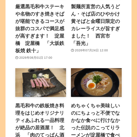
厳選黒毛和牛ステーキ
製麺所直営の人気うど
や名物のすき焼きそば
ん・そば店のひやかけ
が堪能できるコースが
黄そばと金曜日限定の
抜群のコスパで満足感
カレーライスが旨すぎ
が高すぎます！ 淀屋
ました！ 西宮市
橋 淀屋橋 「大坂鉄
「吾光」
板焼 鉄十」
2026年07月24日 12:00
2026年08月01日 17:00
黒毛和牛の鉄板焼き料
めちゃくちゃ美味しい
理をはじめオリジナリ
のにちょっと不便でな
ティあふれる一品料理
かなか食べに行けなか
が絶品の居酒屋！ 北
った伝説のこってりラ
浜 「肉のてっぱん酒
ーメンが淀屋橋で食べ