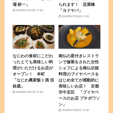
場 鉄一」
られます！ 淀屋橋
「ヨドヤバ」
2026年07月23日 17:00
2026年07月15日 17:00
なにわの食材にこだわ
南仏の星付きレストラ
ったとても美味しい料
ンで修業をされた女性
理がいただけるお店が
シェフによる南仏伝統
オープン！ 本町
料理のブイヤベースを
「なにわ農家飯ト酒 佰
はじめ全てが感動的に
姓蔵」
美味しいお店！ 京都
市中京区 「ブイヤベ
2026年07月07日 17:00
ースのお店 プチポワソ
ン」
2026年07月02日 17:00