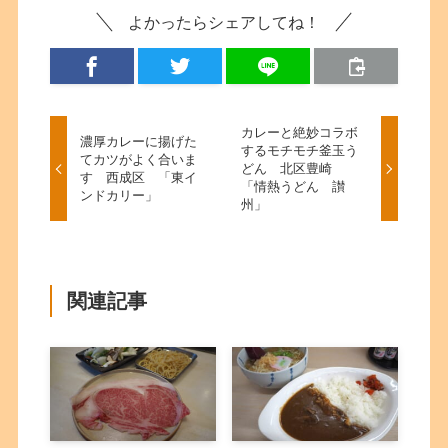
よかったらシェアしてね！
カレーと絶妙コラボ
濃厚カレーに揚げた
するモチモチ釜玉う
てカツがよく合いま
どん 北区豊崎
す 西成区 「東イ
「情熱うどん 讃
ンドカリー」
州」
関連記事