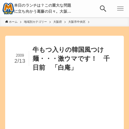
本日のランチは？この重大な問題
に立ち向かう葛藤の日々。大阪・
京都・神戸を中心とした食べ歩
ホーム
地域別カテゴリー
大阪府
大阪市中央区
き、飲み歩きを綴る。
牛もつ入りの韓国風つけ
2009
麺・・・激ウマです！ 千
2/13
日前 「白庵」