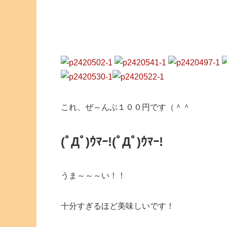
これ、ぜ～んぶ１００円です（＾＾
(ﾟДﾟ)ｳﾏｰ!
(ﾟДﾟ)ｳﾏｰ!
うま～～～い！！
十分すぎるほど美味しいです！