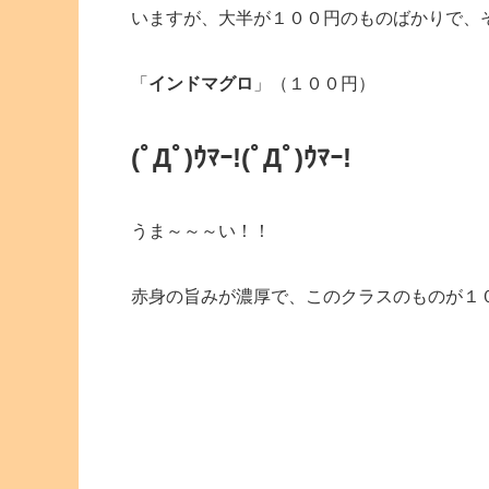
いますが、大半が１００円のものばかりで、
「
インドマグロ
」（１００円）
(ﾟДﾟ)ｳﾏｰ!
(ﾟДﾟ)ｳﾏｰ!
うま～～～い！！
赤身の旨みが濃厚で、このクラスのものが１