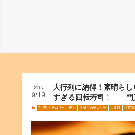
大行列に納得！素晴らし
2016
9/19
すぎる回転寿司！ 門
料理別カテゴリー
寿司
地域別カテゴリー
大阪府
門真市