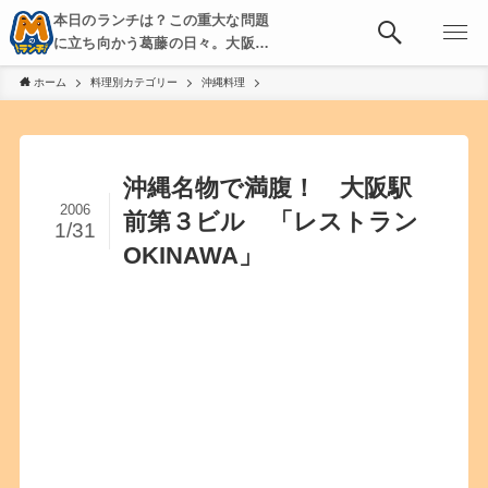
本日のランチは？この重大な問題
に立ち向かう葛藤の日々。大阪・
京都・神戸を中心とした食べ歩
ホーム
料理別カテゴリー
沖縄料理
き、飲み歩きを綴る。
沖縄名物で満腹！ 大阪駅
2006
前第３ビル 「レストラン
1/31
OKINAWA」