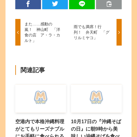
また……感動の
雨でも満席！行
嵐！ 神山町 「洋
列！ 弁天町 「グ
食の店 ア・ラ・カ
リルミヤコ」
ルト」
関連記事
空港内で本格沖縄料理
10月17日の『沖縄そば
がとてもリーズナブル
の日』に朝9時から美
にお手軽に食べられる
味しい沖縄そばを食べ