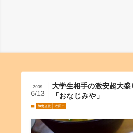
大学生相手の激安超大
2009
6/13
「おなじみや」
和食全般
吹田市