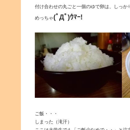
付け合わせの丸ごと一個のゆで卵は、しっか
(ﾟДﾟ)ｳﾏｰ!
めっちゃ
ご飯・・・
しまった（滝汗）
ここは大学生でも「ご飯少なめで・・」と注