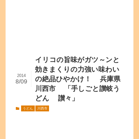
イリコの旨味がガツ～ンと
効きまくりの力強い味わい
2014
の絶品ひやかけ！ 兵庫県
8/09
川西市 「手しごと讃岐う
どん 讃々」
うどん
川西市