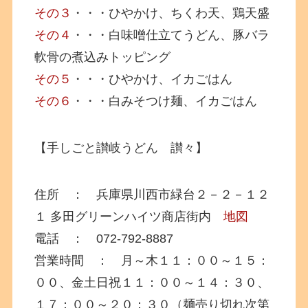
その３
・・・ひやかけ、ちくわ天、鶏天盛
その４
・・・白味噌仕立てうどん、豚バラ
軟骨の煮込みトッピング
その５
・・・ひやかけ、イカごはん
その６
・・・白みそつけ麺、イカごはん
【手しごと讃岐うどん 讃々】
住所 ： 兵庫県川西市緑台２－２－１２
１ 多田グリーンハイツ商店街内
地図
電話 ： 072-792-8887
営業時間 ： 月～木１１：００～１５：
００、金土日祝１１：００～１４：３０、
１７：００～２０：３０（麺売り切れ次第