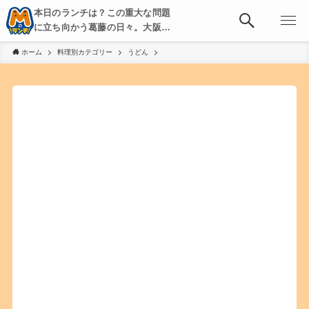
本日のランチは？この重大な問題
に立ち向かう葛藤の日々。大阪・
京都・神戸を中心とした食べ歩
ホーム
料理別カテゴリー
うどん
き、飲み歩きを綴る。