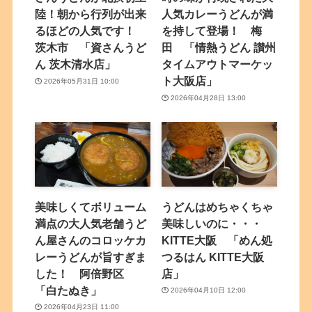
陸！朝から行列が出来
人気カレーうどんが満
るほどの人気です！
を持して登場！ 梅
茨木市 「資さんうど
田 「情熱うどん 讃州
ん 茨木清水店」
タイムアウトマーケッ
ト大阪店」
2026年05月31日 10:00
2026年04月28日 13:00
美味しくてボリューム
うどんはめちゃくちゃ
満点の大人気老舗うど
美味しいのに・・・
ん屋さんのコロッケカ
KITTE大阪 「めん処
レーうどんが旨すぎま
つるはん KITTE大阪
した！ 阿倍野区
店」
「白たぬき」
2026年04月10日 12:00
2026年04月23日 11:00