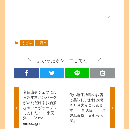
>
うどん
川西市
よかったらシェアしてね！
名店出身シェフによ
使い勝手抜群のお店
る超本格ハンバーグ
で美味しいお好み焼
がいただけるお洒落
きとお肉が楽しめま
なカフェがオープン
す！ 新大阪 「お
しました！ 東天
好み食堂 五郎っぺ
満 「caf?
屋」
umiusagi」