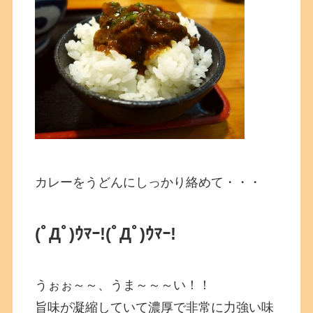
カレーをうどんにしっかり絡めて・・・
(ﾟДﾟ)ｳﾏｰ!
(ﾟДﾟ)ｳﾏｰ!
うぉぉ～～、うま～～～い！！
旨味が凝縮していて濃厚で非常に力強い味