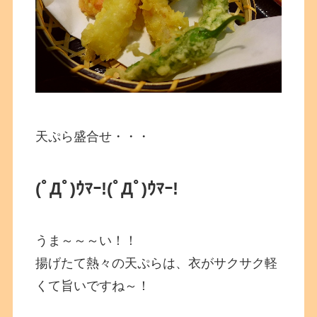
天ぷら盛合せ・・・
(ﾟДﾟ)ｳﾏｰ!
(ﾟДﾟ)ｳﾏｰ!
うま～～～い！！
揚げたて熱々の天ぷらは、衣がサクサク軽
くて旨いですね～！