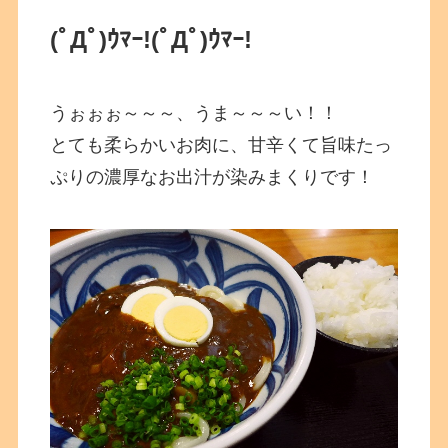
(ﾟДﾟ)ｳﾏｰ!
(ﾟДﾟ)ｳﾏｰ!
うぉぉぉ～～～、うま～～～い！！
とても柔らかいお肉に、甘辛くて旨味たっ
ぷりの濃厚なお出汁が染みまくりです！