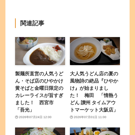
関連記事
製麺所直営の人気うど
大人気うどん店の夏の
ん・そば店のひやかけ
風物詩の絶品『ひやか
黄そばと金曜日限定の
け』が始まりまし
カレーライスが旨すぎ
た！ 梅田 「情熱う
ました！ 西宮市
どん 讃州 タイムアウ
「吾光」
トマーケット大阪店」
2026年07月24日 12:00
2026年07月01日 11:00