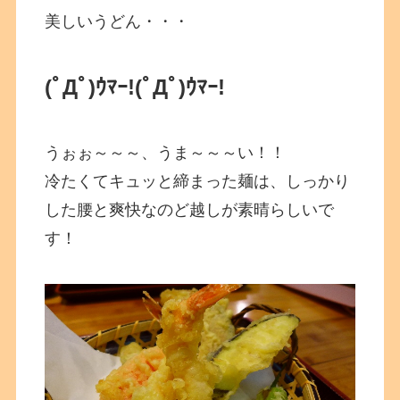
美しいうどん・・・
(ﾟДﾟ)ｳﾏｰ!
(ﾟДﾟ)ｳﾏｰ!
うぉぉ～～～、うま～～～い！！
冷たくてキュッと締まった麺は、しっかり
した腰と爽快なのど越しが素晴らしいで
す！