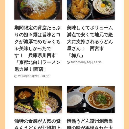
期間限定の背脂たっぷ
美味しくてボリューム
りの担々麺は旨味とコ
満点で安くて地元で絶
クが濃厚でめちゃくち
大に支持されるうどん
ゃ美味しかったで
屋さん！ 西宮市
す！ 兵庫県川西市
「梅八」
「京都北白川ラーメン
2026年06月10日 11:30
魁力屋 川西店」
2026年06月22日 10:30
独特の食感が人気の資
情熱うどん讃州創業当
さんうどんが北摂初上
時の味が再現された大