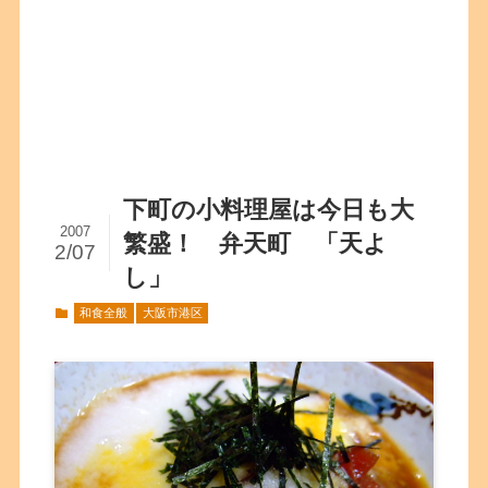
下町の小料理屋は今日も大
2007
繁盛！ 弁天町 「天よ
2/07
し」
和食全般
大阪市港区