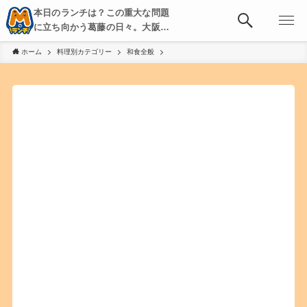
本日のランチは？この重大な問題
に立ち向かう葛藤の日々。大阪・
京都・神戸を中心とした食べ歩
ホーム
料理別カテゴリー
和食全般
き、飲み歩きを綴る。