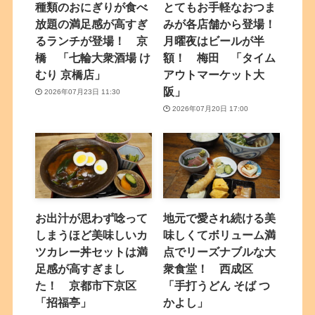
種類のおにぎりが食べ
とてもお手軽なおつま
放題の満足感が高すぎ
みが各店舗から登場！
るランチが登場！ 京
月曜夜はビールが半
橋 「七輪大衆酒場 け
額！ 梅田 「タイム
むり 京橋店」
アウトマーケット大
阪」
2026年07月23日 11:30
2026年07月20日 17:00
お出汁が思わず唸って
地元で愛され続ける美
しまうほど美味しいカ
味しくてボリューム満
ツカレー丼セットは満
点でリーズナブルな大
足感が高すぎまし
衆食堂！ 西成区
た！ 京都市下京区
「手打うどん そば つ
「招福亭」
かよし」