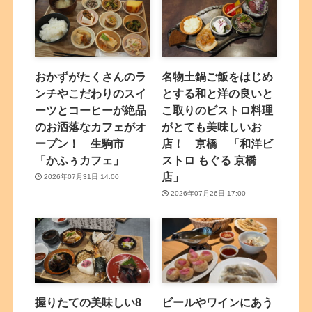
おかずがたくさんのラ
名物土鍋ご飯をはじめ
ンチやこだわりのスイ
とする和と洋の良いと
ーツとコーヒーが絶品
こ取りのビストロ料理
のお洒落なカフェがオ
がとても美味しいお
ープン！ 生駒市
店！ 京橋 「和洋ビ
「かふぅカフェ」
ストロ もぐる 京橋
店」
2026年07月31日 14:00
2026年07月26日 17:00
握りたての美味しい8
ビールやワインにあう