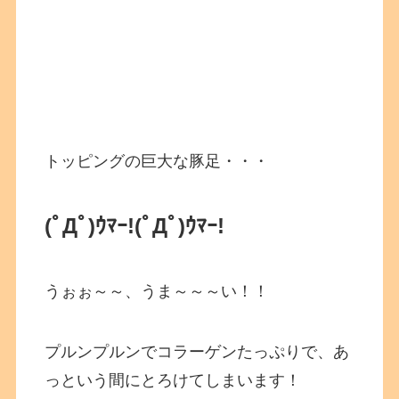
トッピングの巨大な豚足・・・
(ﾟДﾟ)ｳﾏｰ!(ﾟДﾟ)ｳﾏｰ!
うぉぉ～～、うま～～～い！！
プルンプルンでコラーゲンたっぷりで、あ
っという間にとろけてしまいます！