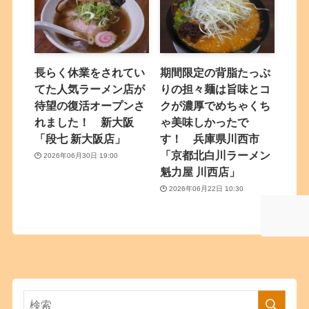
長らく休業をされてい
期間限定の背脂たっぷ
てた人気ラーメン店が
りの担々麺は旨味とコ
待望の復活オープンさ
クが濃厚でめちゃくち
れました！ 新大阪
ゃ美味しかったで
「段七 新大阪店」
す！ 兵庫県川西市
「京都北白川ラーメン
2026年06月30日 19:00
魁力屋 川西店」
2026年06月22日 10:30