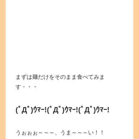
まずは麺だけをそのまま食べてみま
す・・・
(ﾟДﾟ)ｳﾏｰ!(ﾟДﾟ)ｳﾏｰ!(ﾟДﾟ)ｳﾏｰ!
うぉぉぉ～～～、うま～～～い！！