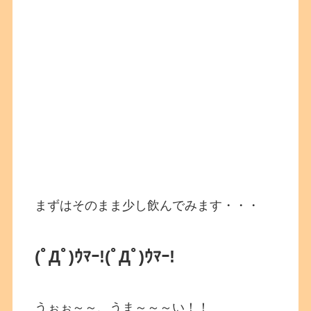
まずはそのまま少し飲んでみます・・・
(ﾟДﾟ)ｳﾏｰ!(ﾟДﾟ)ｳﾏｰ!
うぉぉ～～、うま～～～い！！