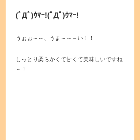
(ﾟДﾟ)ｳﾏｰ!(ﾟДﾟ)ｳﾏｰ!
うぉぉ～～、うま～～～い！！
しっとり柔らかくて甘くて美味しいですね
～！