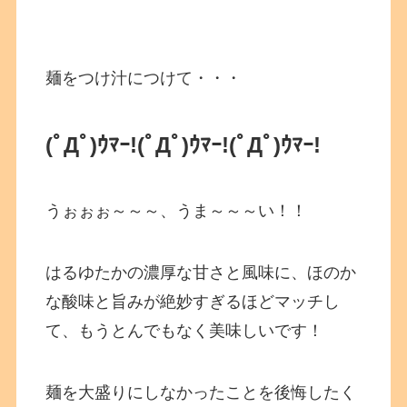
麺をつけ汁につけて・・・
(ﾟДﾟ)ｳﾏｰ!(ﾟДﾟ)ｳﾏｰ!(ﾟДﾟ)ｳﾏｰ!
うぉぉぉ～～～、うま～～～い！！
はるゆたかの濃厚な甘さと風味に、ほのか
な酸味と旨みが絶妙すぎるほどマッチし
て、もうとんでもなく美味しいです！
麺を大盛りにしなかったことを後悔したく