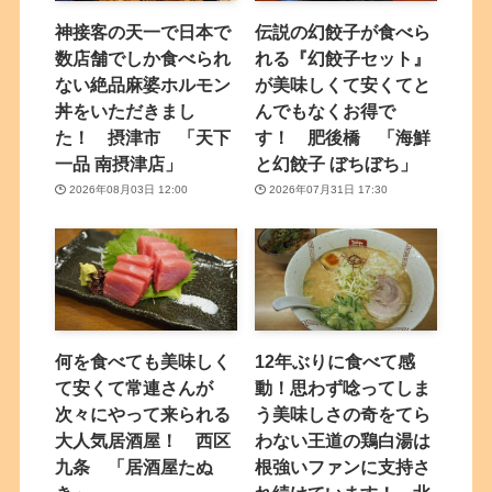
神接客の天一で日本で
伝説の幻餃子が食べら
数店舗でしか食べられ
れる『幻餃子セット』
ない絶品麻婆ホルモン
が美味しくて安くてと
丼をいただきまし
んでもなくお得で
た！ 摂津市 「天下
す！ 肥後橋 「海鮮
一品 南摂津店」
と幻餃子 ぼちぼち」
2026年08月03日 12:00
2026年07月31日 17:30
何を食べても美味しく
12年ぶりに食べて感
て安くて常連さんが
動！思わず唸ってしま
次々にやって来られる
う美味しさの奇をてら
大人気居酒屋！ 西区
わない王道の鶏白湯は
九条 「居酒屋たぬ
根強いファンに支持さ