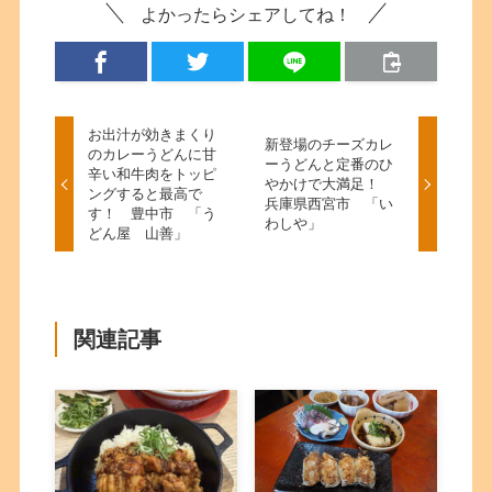
よかったらシェアしてね！
お出汁が効きまくり
新登場のチーズカレ
のカレーうどんに甘
ーうどんと定番のひ
辛い和牛肉をトッピ
やかけで大満足！
ングすると最高で
兵庫県西宮市 「い
す！ 豊中市 「う
わしや」
どん屋 山善」
関連記事