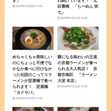
き」
れ続けています！ 北
区豊崎 「らーめん 弥
2026年07月30日 17:00
七」
2026年07月17日 10:46
めちゃくちゃ美味しい
癖になる味わいの王道
のにちょっと不便でな
の京都ラーメンが食べ
かなか食べに行けなか
られる大人気店！ 京
った伝説のこってりラ
都市南区 「ラーメン
ーメンが淀屋橋で食べ
大栄 本店」
られます！ 淀屋橋
2026年07月11日 12:00
「ヨドヤバ」
2026年07月15日 17:00