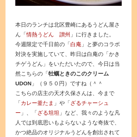
本日のランチは北区豊崎にあるうどん屋さ
ん「
情熱うどん 讃州
」に行きました。
今週限定で千日前の「
白庵
」と夢のコラボ
対決を実施していて、昨日は白庵の「かき
チゲうどん」をいただいたので、今日は当
然こちらの「
牡蠣ときのこのクリーム
UDON
」（９５０円）ですね（＾＾
こちらの店主の天才久保さんは、今まで
「
カレー釜たま
」や「
ざるチャーシュ
ー
」、「
ざる坦坦
」など、我々のような凡
人では到底思いもよらないような奇抜で、
かつ絶品のオリジナルうどんを創出されて