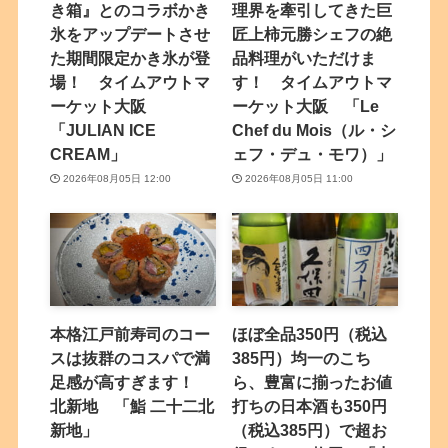
き箱』とのコラボかき
理界を牽引してきた巨
氷をアップデートさせ
匠上柿元勝シェフの絶
た期間限定かき氷が登
品料理がいただけま
場！ タイムアウトマ
す！ タイムアウトマ
ーケット大阪
ーケット大阪 「Le
「JULIAN ICE
Chef du Mois（ル・シ
CREAM」
ェフ・デュ・モワ）」
2026年08月05日 12:00
2026年08月05日 11:00
本格江戸前寿司のコー
ほぼ全品350円（税込
スは抜群のコスパで満
385円）均一のこち
足感が高すぎます！
ら、豊富に揃ったお値
北新地 「鮨 二十二北
打ちの日本酒も350円
新地」
（税込385円）で超お