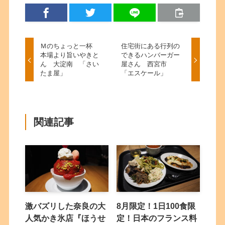
Ｍのちょっと一杯
住宅街にある行列の
本場より旨いやきと
できるハンバーガー
ん 大淀南 「さい
屋さん 西宮市
たま屋」
「エスケール」
関連記事
激バズリした奈良の大
8月限定！1日100食限
人気かき氷店『ほうせ
定！日本のフランス料