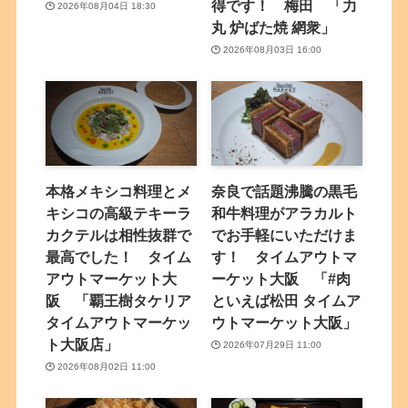
得です！ 梅田 「力
2026年08月04日 18:30
丸 炉ばた焼 網衆」
2026年08月03日 16:00
本格メキシコ料理とメ
奈良で話題沸騰の黒毛
キシコの高級テキーラ
和牛料理がアラカルト
カクテルは相性抜群で
でお手軽にいただけま
最高でした！ タイム
す！ タイムアウトマ
アウトマーケット大
ーケット大阪 「#肉
阪 「覇王樹タケリア
といえば松田 タイムア
タイムアウトマーケッ
ウトマーケット大阪」
ト大阪店」
2026年07月29日 11:00
2026年08月02日 11:00