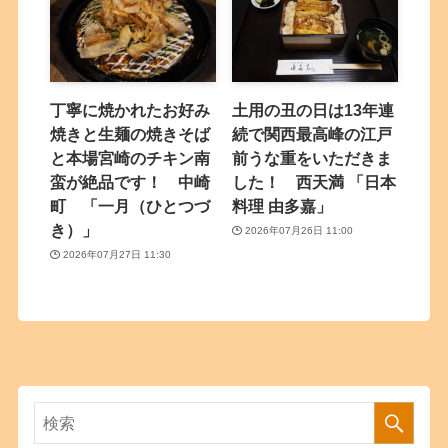
丁寧に焼かれたお好み
土用の丑の日は13年連
焼きと生麺の焼きそば
続で関西最高峰の江戸
と本場宮崎のチキン南
前うな重をいただきま
蛮が絶品です！ 中崎
した！ 西天満 「日本
町 「一月（ひとつづ
料理 由多嘉」
き）」
2026年07月26日 11:00
2026年07月27日 11:30