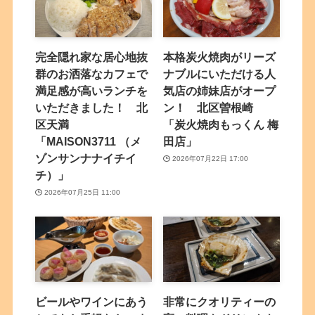
完全隠れ家な居心地抜
本格炭火焼肉がリーズ
群のお洒落なカフェで
ナブルにいただける人
満足感が高いランチを
気店の姉妹店がオープ
いただきました！ 北
ン！ 北区曽根崎
区天満
「炭火焼肉もっくん 梅
「MAISON3711 （メ
田店」
ゾンサンナナイチイ
2026年07月22日 17:00
チ）」
2026年07月25日 11:00
ビールやワインにあう
非常にクオリティーの