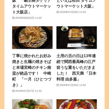
阪 「覇王樹タケリア
といえば松田 タイムア
タイムアウトマーケッ
ウトマーケット大阪」
ト大阪店」
2026年07月29日 11:00
2026年08月02日 11:00
丁寧に焼かれたお好み
土用の丑の日は13年連
焼きと生麺の焼きそば
続で関西最高峰の江戸
と本場宮崎のチキン南
前うな重をいただきま
蛮が絶品です！ 中崎
した！ 西天満 「日本
町 「一月（ひとつづ
料理 由多嘉」
き）」
2026年07月26日 11:00
2026年07月27日 11:30