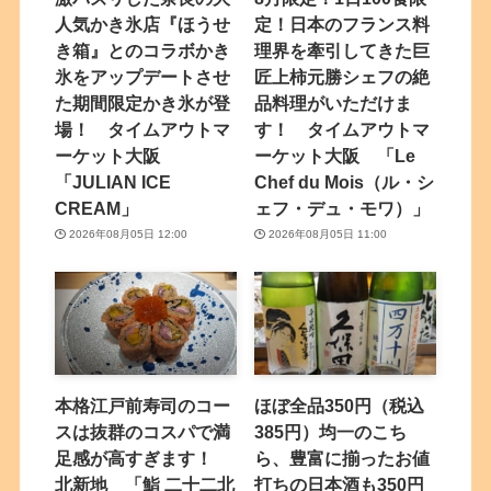
人気かき氷店『ほうせ
定！日本のフランス料
き箱』とのコラボかき
理界を牽引してきた巨
氷をアップデートさせ
匠上柿元勝シェフの絶
た期間限定かき氷が登
品料理がいただけま
場！ タイムアウトマ
す！ タイムアウトマ
ーケット大阪
ーケット大阪 「Le
「JULIAN ICE
Chef du Mois（ル・シ
CREAM」
ェフ・デュ・モワ）」
2026年08月05日 12:00
2026年08月05日 11:00
本格江戸前寿司のコー
ほぼ全品350円（税込
スは抜群のコスパで満
385円）均一のこち
足感が高すぎます！
ら、豊富に揃ったお値
北新地 「鮨 二十二北
打ちの日本酒も350円