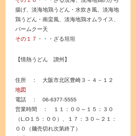
その１６
・・・ざる淡海、淡海地鶏のから
揚げ、淡海地鶏うどん・水炊き風、淡海地
鶏うどん・南蛮風、淡海地鶏オムライス、
バームクー天
その１７
・・・ざる坦坦
【情熱うどん 讃州】
住所 ： 大阪市北区豊崎３－４－１２
地図
電話 ： 06-6377-5555
営業時間 ： １１：００～１５：３０
（L.O１５：００）、１７：３０～２１：
００（麺売切れ次第終了）