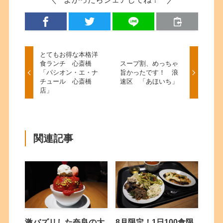
とてもお得な本格洋
食ランチ 心斎橋
スープ割、めっちゃ
「パシオン・エ・ナ
旨かったです！ 浪
チュール 心斎橋
速区 「あほいち」
店」
関連記事
激バズリした奈良の大
8月限定！1日100食限