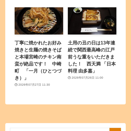
丁寧に焼かれたお好み
土用の丑の日は13年連
焼きと生麺の焼きそば
続で関西最高峰の江戸
と本場宮崎のチキン南
前うな重をいただきま
蛮が絶品です！ 中崎
した！ 西天満 「日本
町 「一月（ひとつづ
料理 由多嘉」
き）」
2026年07月26日 11:00
2026年07月27日 11:30