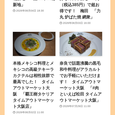
新地」
（税込385円）で超お
得です！ 梅田 「力
2026年08月04日 18:30
丸 炉ばた焼 網衆」
2026年08月03日 16:00
本格メキシコ料理とメ
奈良で話題沸騰の黒毛
キシコの高級テキーラ
和牛料理がアラカルト
カクテルは相性抜群で
でお手軽にいただけま
最高でした！ タイム
す！ タイムアウトマ
アウトマーケット大
ーケット大阪 「#肉
阪 「覇王樹タケリア
といえば松田 タイムア
タイムアウトマーケッ
ウトマーケット大阪」
ト大阪店」
2026年07月29日 11:00
2026年08月02日 11:00