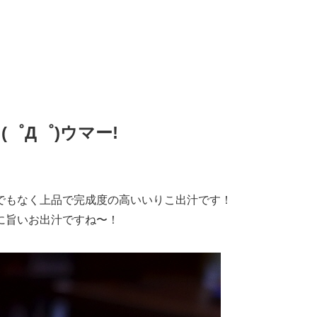
!
(゜Д゜)ウマー!
でもなく上品で完成度の高いいりこ出汁です！
に旨いお出汁ですね〜！